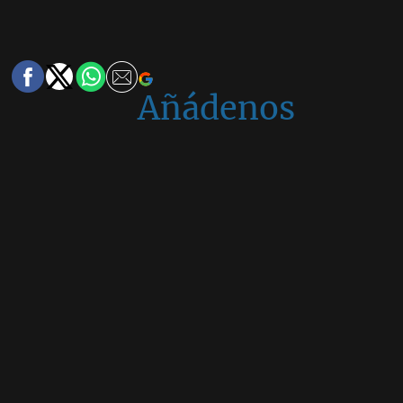
Añádenos
en
Google