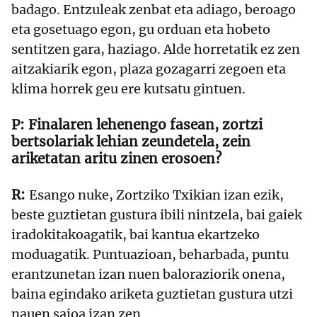
badago. Entzuleak zenbat eta adiago, beroago
eta gosetuago egon, gu orduan eta hobeto
sentitzen gara, haziago. Alde horretatik ez zen
aitzakiarik egon, plaza gozagarri zegoen eta
klima horrek geu ere kutsatu gintuen.
Finalaren lehenengo fasean, zortzi
bertsolariak lehian zeundetela, zein
ariketatan aritu zinen erosoen?
Esango nuke, Zortziko Txikian izan ezik,
beste guztietan gustura ibili nintzela, bai gaiek
iradokitakoagatik, bai kantua ekartzeko
moduagatik. Puntuazioan, beharbada, puntu
erantzunetan izan nuen baloraziorik onena,
baina egindako ariketa guztietan gustura utzi
nauen saioa izan zen.