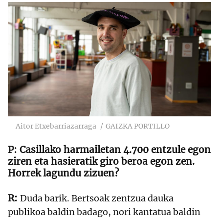
Aitor Etxebarriazarraga
GAIZKA PORTILLO
Casillako harmailetan 4.700 entzule egon
ziren eta hasieratik giro beroa egon zen.
Horrek lagundu zizuen?
Duda barik. Bertsoak zentzua dauka
publikoa baldin badago, nori kantatua baldin