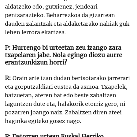
aldatzeko edo, gutxienez, jendeari
pentsarazteko. Beharrezkoa da gizartean
dauden zalantzak eta aldaketarako nahiak guk
lehen lerrora ekartzea.
Hurrengo bi urteetan zeu izango zara
txapelaren jabe. Nola egingo diozu aurre
erantzunkizun horri?
Orain arte izan dudan bertsotarako jarrerari
eta gorputzaldiari eustea da asmoa. Txapelek,
batzuetan, ateren bat edo beste zabaltzen
laguntzen dute eta, halakorik etorriz gero, ni
pozarren joango naiz. Zabaltzen diren ateei
haginka egiteko gosez nago.
Datorren urtean Euskal Herriko