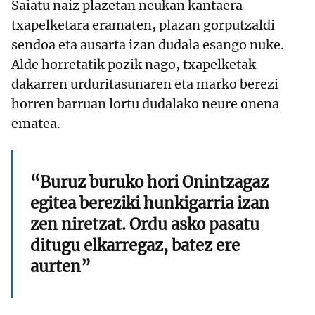
Saiatu naiz plazetan neukan kantaera
txapelketara eramaten, plazan gorputzaldi
sendoa eta ausarta izan dudala esango nuke.
Alde horretatik pozik nago, txapelketak
dakarren urduritasunaren eta marko berezi
horren barruan lortu dudalako neure onena
ematea.
“Buruz buruko hori Onintzagaz
egitea bereziki hunkigarria izan
zen niretzat. Ordu asko pasatu
ditugu elkarregaz, batez ere
aurten”