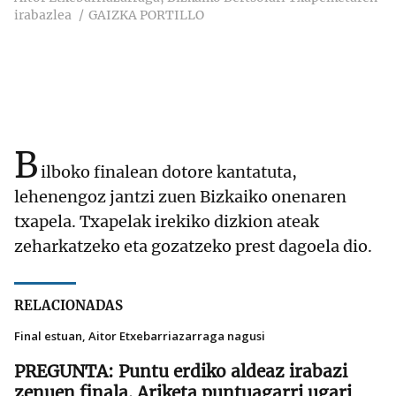
irabazlea
GAIZKA PORTILLO
B
ilboko finalean dotore kantatuta,
lehenengoz jantzi zuen Bizkaiko onenaren
txapela. Txapelak irekiko dizkion ateak
zeharkatzeko eta gozatzeko prest dagoela dio.
RELACIONADAS
Final estuan, Aitor Etxebarriazarraga nagusi
Puntu erdiko aldeaz irabazi
zenuen finala. Ariketa puntuagarri ugari