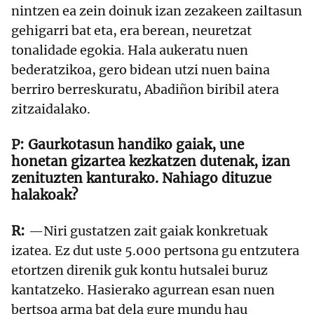
nintzen ea zein doinuk izan zezakeen zailtasun
gehigarri bat eta, era berean, neuretzat
tonalidade egokia. Hala aukeratu nuen
bederatzikoa, gero bidean utzi nuen baina
berriro berreskuratu, Abadiñon biribil atera
zitzaidalako.
Gaurkotasun handiko gaiak, une
honetan gizartea kezkatzen dutenak, izan
zenituzten kanturako. Nahiago dituzue
halakoak?
—Niri gustatzen zait gaiak konkretuak
izatea. Ez dut uste 5.000 pertsona gu entzutera
etortzen direnik guk kontu hutsalei buruz
kantatzeko. Hasierako agurrean esan nuen
bertsoa arma bat dela gure mundu hau