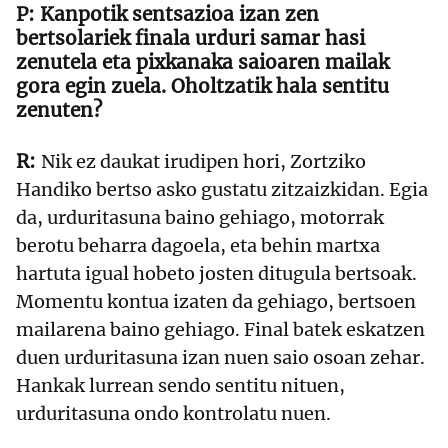
Kanpotik sentsazioa izan zen
bertsolariek finala urduri samar hasi
zenutela eta pixkanaka saioaren mailak
gora egin zuela. Oholtzatik hala sentitu
zenuten?
Nik ez daukat irudipen hori, Zortziko
Handiko bertso asko gustatu zitzaizkidan. Egia
da, urduritasuna baino gehiago, motorrak
berotu beharra dagoela, eta behin martxa
hartuta igual hobeto josten ditugula bertsoak.
Momentu kontua izaten da gehiago, bertsoen
mailarena baino gehiago. Final batek eskatzen
duen urduritasuna izan nuen saio osoan zehar.
Hankak lurrean sendo sentitu nituen,
urduritasuna ondo kontrolatu nuen.