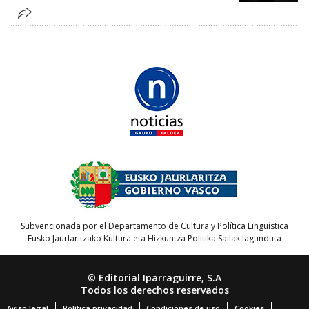
Subvencionada por el Departamento de Cultura y Política Lingüística
Eusko Jaurlaritzako Kultura eta Hizkuntza Politika Sailak lagunduta
© Editorial Iparraguirre, S.A
Todos los derechos reservados
Aviso legal
Política privacidad
Condiciones de uso
Cookies