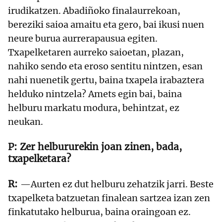
irudikatzen. Abadiñoko finalaurrekoan,
bereziki saioa amaitu eta gero, bai ikusi nuen
neure burua aurrerapausua egiten.
Txapelketaren aurreko saioetan, plazan,
nahiko sendo eta eroso sentitu nintzen, esan
nahi nuenetik gertu, baina txapela irabaztera
helduko nintzela? Amets egin bai, baina
helburu markatu modura, behintzat, ez
neukan.
Zer helbururekin joan zinen, bada,
txapelketara?
—Aurten ez dut helburu zehatzik jarri. Beste
txapelketa batzuetan finalean sartzea izan zen
finkatutako helburua, baina oraingoan ez.