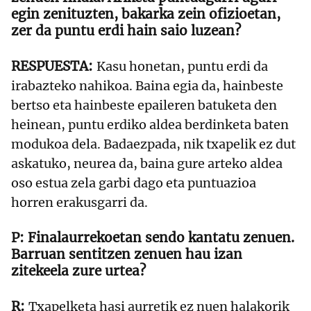
egin zenituzten, bakarka zein ofizioetan,
zer da puntu erdi hain saio luzean?
Kasu honetan, puntu erdi da
irabazteko nahikoa. Baina egia da, hainbeste
bertso eta hainbeste epaileren batuketa den
heinean, puntu erdiko aldea berdinketa baten
modukoa dela. Badaezpada, nik txapelik ez dut
askatuko, neurea da, baina gure arteko aldea
oso estua zela garbi dago eta puntuazioa
horren erakusgarri da.
Finalaurrekoetan sendo kantatu zenuen.
Barruan sentitzen zenuen hau izan
zitekeela zure urtea?
Txapelketa hasi aurretik ez nuen halakorik