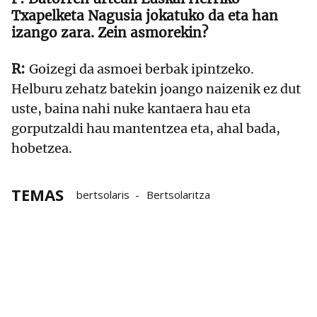
Txapelketa Nagusia jokatuko da eta han
izango zara. Zein asmorekin?
Goizegi da asmoei berbak ipintzeko.
Helburu zehatz batekin joango naizenik ez dut
uste, baina nahi nuke kantaera hau eta
gorputzaldi hau mantentzea eta, ahal bada,
hobetzea.
TEMAS
bertsolaris
Bertsolaritza