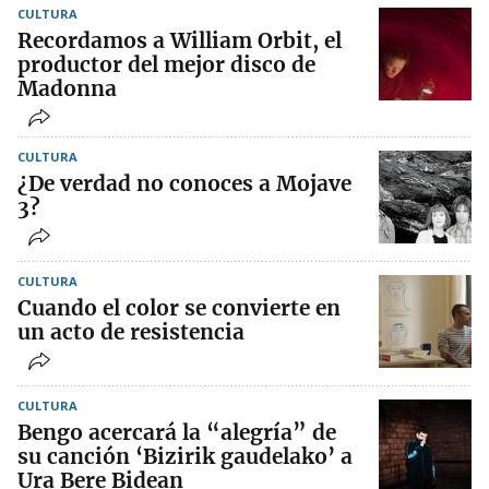
CULTURA
Recordamos a William Orbit, el
productor del mejor disco de
Madonna
CULTURA
¿De verdad no conoces a Mojave
3?
CULTURA
Cuando el color se convierte en
un acto de resistencia
CULTURA
Bengo acercará la “alegría” de
su canción ‘Bizirik gaudelako’ a
Ura Bere Bidean