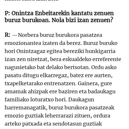
Onintza Enbeitarekin kantatu zenuen
buruz burukoan. Nola bizi izan zenuen?
—Norbera buruz burukora pasatzea
emozionantea izaten da berez. Buruz buruko
hori Onintzagaz egitea bereziki hunkigarria
izan zen niretzat, bera eskualdeko erreferente
nagusietako bat delako bertsotan. Ordu asko
pasatu ditugu elkarregaz, batez ere aurten,
txapelketarako entrenatzen. Gainera, gure
amamak ahizpak ere baziren eta badaukagu
familiako loturatxo hori. Daukagun
harremanagatik, buruz burukora pasatzeak
emozio guztiak leherrarazi zituen, ordura
arteko patxada eta sendotasun guztiak