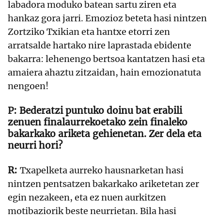
labadora moduko batean sartu ziren eta
hankaz gora jarri. Emozioz beteta hasi nintzen
Zortziko Txikian eta hantxe etorri zen
arratsalde hartako nire laprastada ebidente
bakarra: lehenengo bertsoa kantatzen hasi eta
amaiera ahaztu zitzaidan, hain emozionatuta
nengoen!
Bederatzi puntuko doinu bat erabili
zenuen finalaurrekoetako zein finaleko
bakarkako ariketa gehienetan. Zer dela eta
neurri hori?
Txapelketa aurreko hausnarketan hasi
nintzen pentsatzen bakarkako ariketetan zer
egin nezakeen, eta ez nuen aurkitzen
motibaziorik beste neurrietan. Bila hasi