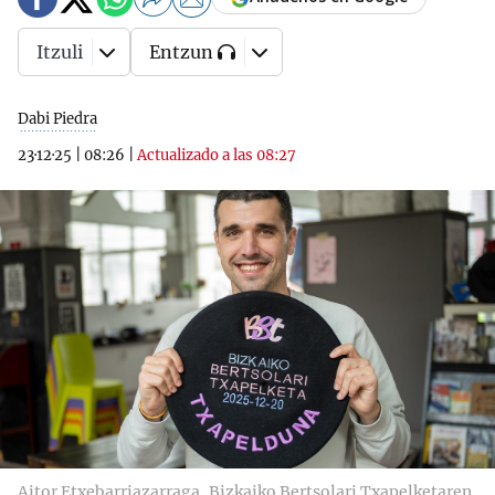
Itzuli
Entzun
Dabi Piedra
23·12·25
|
08:26
|
Actualizado a las 08:27
Aitor Etxebarriazarraga, Bizkaiko Bertsolari Txapelketaren