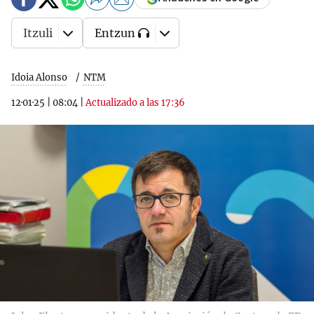
Itzuli
Entzun
Idoia Alonso
NTM
12·01·25
|
08:04
|
Actualizado a las 17:36