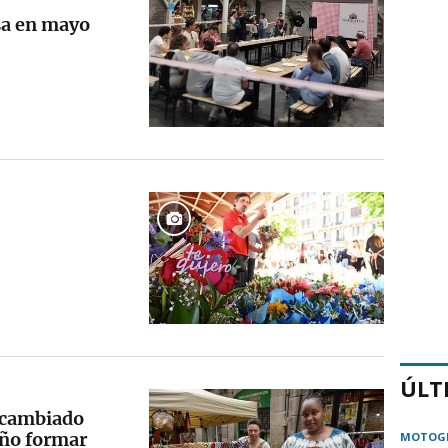
sa en mayo
ÚLT
 cambiado
eño formar
MOTOG