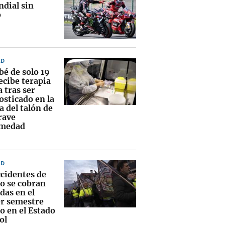
ndial sin
o
AD
bé de solo 19
ecibe terapia
 tras ser
osticado en la
 del talón de
rave
rmedad
AD
ccidentes de
jo se cobran
das en el
r semestre
o en el Estado
ol