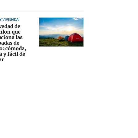
 VIVIENDA
vedad de
hlon que
uciona las
adas de
o: cómoda,
 y fácil de
ar