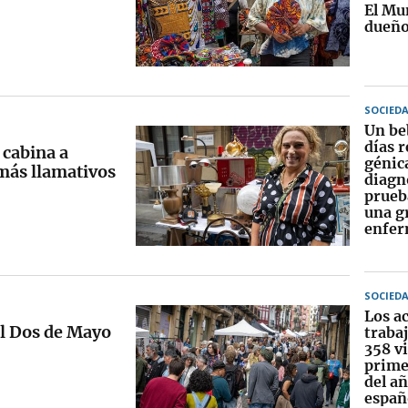
El Mu
dueñ
SOCIED
Un be
días r
 cabina a
génica
 más llamativos
diagn
prueba
una g
enfe
SOCIED
Los a
el Dos de Mayo
traba
358 vi
prime
del añ
españ