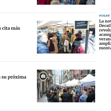
HOGAR Y
La no
Decat
 cita más
revol
acamp
veran
amplia
mont
a su próxima