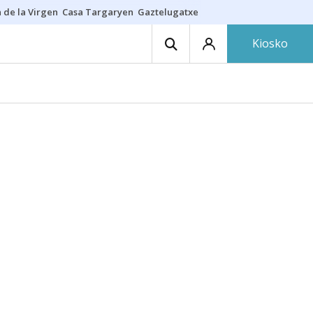
 de la Virgen
Casa Targaryen
Gaztelugatxe
Athletic
Aste Nagusia
C
Kiosko