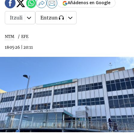
Añádenos en Google
Itzuli
Entzun
NTM
EFE
18·05·26
|
20:11