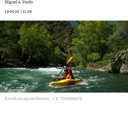
Miguel A. Pardo
19·05·26
|
11:09
Kayak en aguas bravas.
R. THIEBAUT