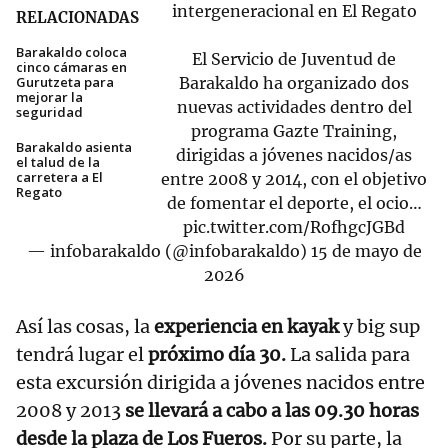
intergeneracional en El Regato
RELACIONADAS
Barakaldo coloca
El Servicio de Juventud de
cinco cámaras en
Gurutzeta para
Barakaldo ha organizado dos
mejorar la
nuevas actividades dentro del
seguridad
programa Gazte Training,
Barakaldo asienta
dirigidas a jóvenes nacidos/as
el talud de la
carretera a El
entre 2008 y 2014, con el objetivo
Regato
de fomentar el deporte, el ocio…
pic.twitter.com/RofhgcJGBd
— infobarakaldo (@infobarakaldo)
15 de mayo de
2026
Así las cosas, la
experiencia en kayak
y big sup
tendrá lugar el
próximo día 30.
La salida para
esta excursión dirigida a jóvenes nacidos entre
2008 y 2013
se llevará a cabo a las 09.30 horas
desde la plaza de Los Fueros.
Por su parte, la