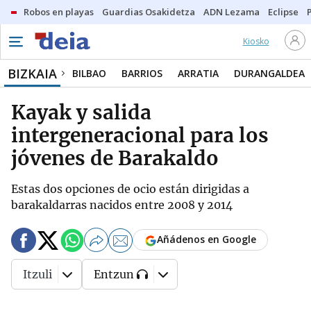
Robos en playas
Guardias Osakidetza
ADN Lezama
Eclipse
Kiosko
BIZKAIA
BILBAO
BARRIOS
ARRATIA
DURANGALDEA
Kayak y salida
intergeneracional para los
jóvenes de Barakaldo
Estas dos opciones de ocio están dirigidas a
barakaldarras nacidos entre 2008 y 2014
Añádenos en Google
Itzuli
Entzun