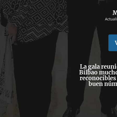
M
Actual
La gala reuni
Bilbao muchos
reconocibles 
buen núme