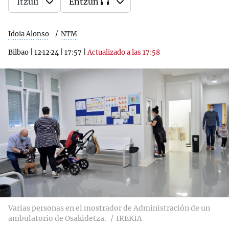
Itzuli
Entzun
Idoia Alonso
NTM
Bilbao
|
12·12·24
|
17:57
|
Actualizado a las 17:58
Varias personas en el mostrador de Administración de un
ambulatorio de Osakidetza.
IREKIA