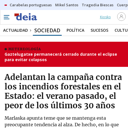
Carabelas portuguesas
Mikel Santos
Tragedia Biescas
Cuerp
Kiosko
SOCIEDAD
ACTUALIDAD
POLÍTICA
SUCESOS
CULTU
METEREOLOGÍA
Gaztelugatxe permanecerá cerrado durante el eclipse
para evitar colapsos
Adelantan la campaña contra
los incendios forestales en el
Estado: el verano pasado, el
peor de los últimos 30 años
Marlaska apunta teme que se mantenga esta
preocupante tendencia al alza. De hecho, en lo que