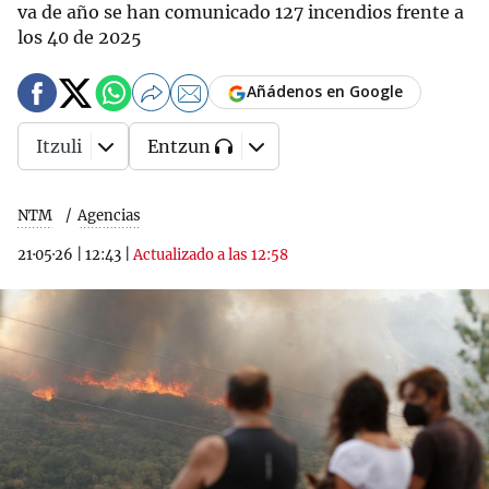
va de año se han comunicado 127 incendios frente a
los 40 de 2025
Añádenos en Google
Itzuli
Entzun
NTM
Agencias
21·05·26
|
12:43
|
Actualizado a las 12:58