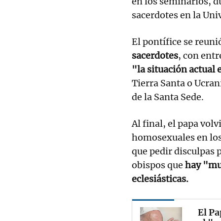
en los seminarios, d
sacerdotes en la Uni
El pontífice se reun
sacerdotes
, con entr
"la situación actual
Tierra Santa o Ucran
de la Santa Sede.
Al final, el papa volv
homosexuales en los
que pedir disculpas 
obispos que
hay "mu
eclesiásticas.
El Pa