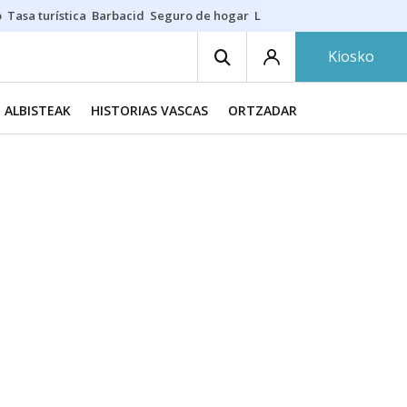
o
Tasa turística
Barbacid
Seguro de hogar
Lío Athletic-Osasuna
Mast
Kiosko
ALBISTEAK
HISTORIAS VASCAS
ORTZADAR