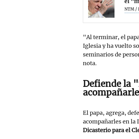
el "m
NTM / 
"Al terminar, el papa
Iglesia y ha vuelto s
seminarios de perso
nota.
Defiende la "
acompañarle
El papa, agrega, def
acompañarles en la I
Dicasterio para el C