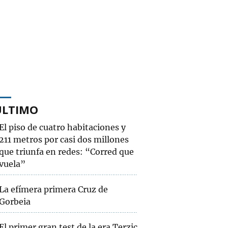
ÚLTIMO
El piso de cuatro habitaciones y
211 metros por casi dos millones
que triunfa en redes: “Corred que
vuela”
La efímera primera Cruz de
Gorbeia
El primer gran test de la era Terzic