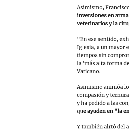
Asimismo, Francisco
inversiones en armas
veterinarios y la ciru
"En ese sentido, exho
Iglesia, a un mayor e
tiempos sin comprom
la 'más alta forma d
Vaticano.
Asimismo animóa los
compasión y ternura"
y ha pedido a las co
qu
e ayuden en "la e
Y también alrtó del 