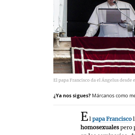
El papa Francisco da el Ángelus desde e
¿Ya nos sigues?
Márcanos como me
E
l
papa Francisco
l
homosexuales
pero 