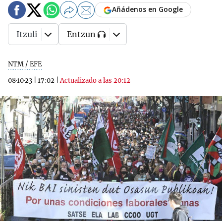
Añádenos en Google
Itzuli
Entzun
NTM / EFE
08·10·23
|
17:02
|
Actualizado a las 20:12