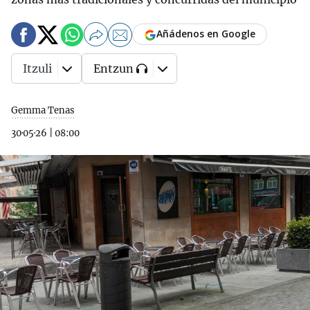
Añádenos en Google
Itzuli
Entzun
Gemma Tenas
30·05·26
|
08:00