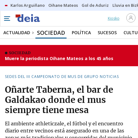
Karlos Arguiñano
Oihane Mateos
Gol de Aduriz
Lluvia en Biz
Kiosko
SOCIEDAD
ACTUALIDAD
POLÍTICA
SUCESOS
CULTU
SOCIEDAD
Muere la periodista Oihane Mateos a los 45 años
SEDES DEL III CAMPEONATO DE MUS DE GRUPO NOTICIAS
Oñarte Taberna, el bar de
Galdakao donde el mus
siempre tiene mesa
El ambiente athleticzale, el fútbol y el encuentro
diario entre vecinos está asegurado en una de las
zonas más tradicionales y concurridas del municipio