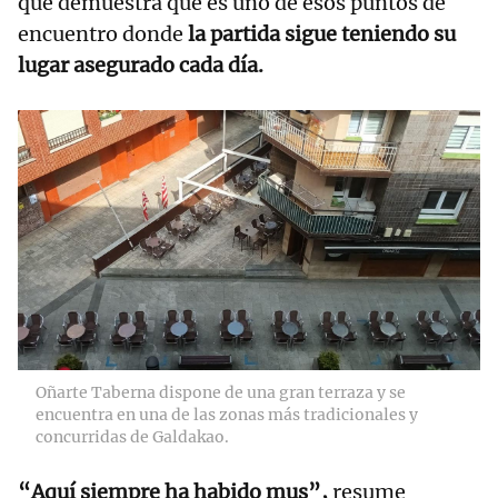
que demuestra que es uno de esos puntos de
encuentro donde
la partida sigue teniendo su
lugar asegurado cada día.
RELACIONADAS
Bar Lau Bide de
Santurtzi, larga
vida al mus en
Mamariga
Oñarte Taberna dispone de una gran terraza y se
encuentra en una de las zonas más tradicionales y
concurridas de Galdakao.
“Aquí siempre ha habido mus”,
resume