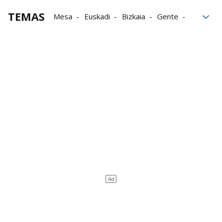
TEMAS
Mesa
Euskadi
Bizkaia
Gente
Moda
sedes campeonato mus
Campeonato de Mus