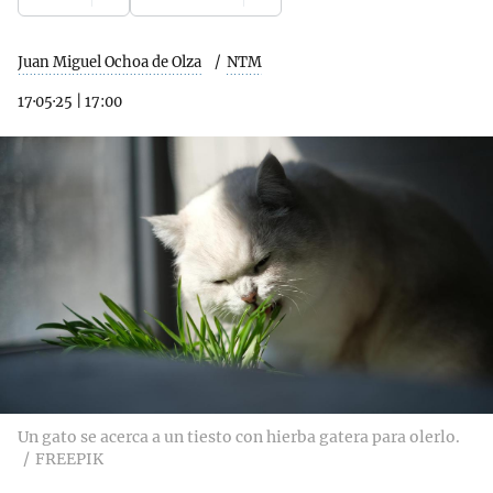
Juan Miguel Ochoa de Olza
NTM
17·05·25
|
17:00
Un gato se acerca a un tiesto con hierba gatera para olerlo.
FREEPIK