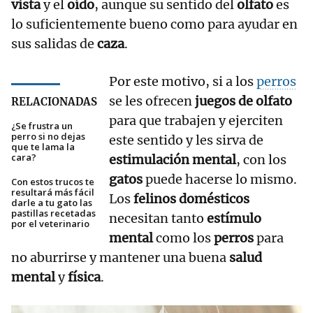
vista
y el
oído
, aunque su sentido del
olfato
es
lo suficientemente bueno como para ayudar en
sus salidas de
caza
.
Por este motivo, si a los
perros
se les ofrecen
juegos de olfato
RELACIONADAS
para que trabajen y ejerciten
¿Se frustra un
perro si no dejas
este sentido y les sirva de
que te lama la
cara?
estimulación mental
, con los
gatos
puede hacerse lo mismo.
Con estos trucos te
resultará más fácil
Los
felinos domésticos
darle a tu gato las
pastillas recetadas
necesitan tanto
estímulo
por el veterinario
mental
como los
perros
para
no aburrirse y mantener una buena
salud
mental
y
física
.