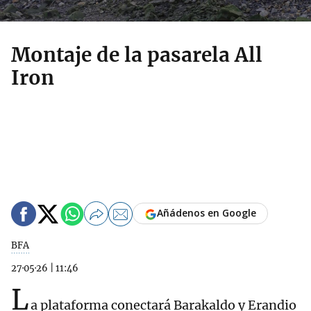
Montaje de la pasarela All
Iron
Añádenos en Google
BFA
27·05·26
|
11:46
L
a plataforma conectará Barakaldo y Erandio