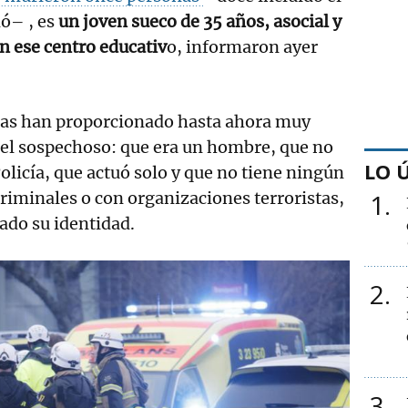
ó– , es
un joven sueco de 35 años, asocial y
en ese centro educativ
o, informaron ayer
cas han proporcionado hasta ahora muy
 el sospechoso: que era un hombre, que no
LO 
olicía, que actuó solo y que no tiene ningún
riminales o con organizaciones terroristas,
1
ado su identidad.
2
3