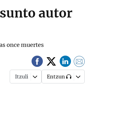
sunto autor
las once muertes
Itzuli
Entzun