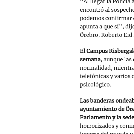
“Al llegar la Policía
encontró al sospech
podemos confirmar qu
apunta a que sí”, dij
Örebro, Roberto Eid 
El Campus Risbergsk
semana
, aunque las
normalidad, mientras
telefónicas y varios
psicológico.
Las banderas ondeaba
ayuntamiento de Öreb
Parlamento y la sede
horrorizados y conm