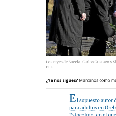
Los reyes de Suecia, Carlos Gustavo y Si
EFE
¿Ya nos sigues?
Márcanos como me
E
l supuesto autor 
para adultos en Öreb
Estocolmo, en el qu