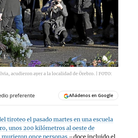
lvia, acudieron ayer a la localidad de Örebro. | FOTO:
dio preferente
Añádenos en Google
del tiroteo el pasado martes en una escuela
ro, unos 200 kilómetros al oeste de
e murieron once personas
–doce incluido el