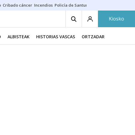
o
Cribado cáncer
Incendios
Policía de Santurtzi
Aeropuerto de Bilba
Kiosko
O
ALBISTEAK
HISTORIAS VASCAS
ORTZADAR