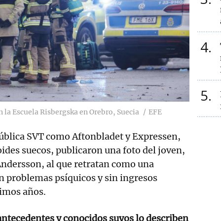
4
5
 la Escuela Risbergska en Orebro, Suecia
EFE
pública SVT como Aftonbladet y Expressen,
oides suecos, publicaron una foto del joven,
ndersson, al que retratan como una
on problemas psíquicos y sin ingresos
timos años.
antecedentes y conocidos suyos lo describen