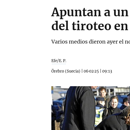
Apuntan a un
del tiroteo en
Varios medios dieron ayer el 
Efe/E. P.
Örebro (Suecia)
|
06·02·25
|
09:13