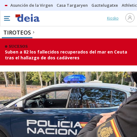
Asunción de la Virgen
Casa Targaryen
Gaztelugatxe
Athletic
Kiosko
TIROTEOS
SUCESOS
Suben a 82 los fallecidos recuperados del mar en Ceuta
tras el hallazgo de dos cadáveres