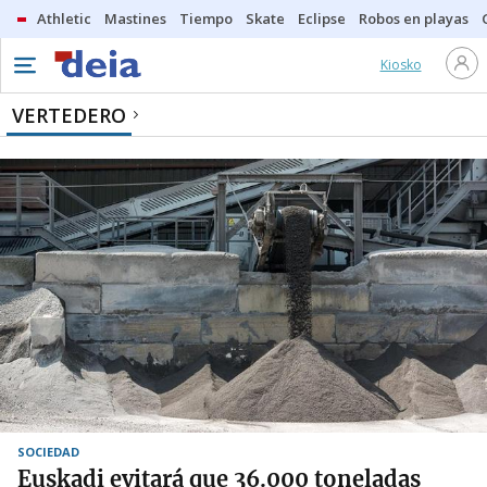
Athletic
Mastines
Tiempo
Skate
Eclipse
Robos en playas
Kiosko
VERTEDERO
SOCIEDAD
Euskadi evitará que 36.000 toneladas