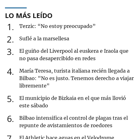
LO MÁS LEÍDO
1
Terzic: “No estoy preocupado”
2
Suflé a la marsellesa
3
El guiño del Liverpool al euskera e Iraola que
no pasa desapercibido en redes
4
María Teresa, turista italiana recién llegada a
Bilbao: "No es justo. Tenemos derecho a viajar
libremente"
5
El municipio de Bizkaia en el que más llovió
este sábado
6
Bilbao intensifica el control de plagas tras el
repunte de avistamientos de roedores
7
El Athletic hace aguas en el Velodrome