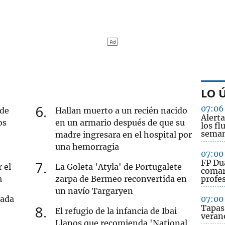
LO 
6
07:06
 de
Hallan muerto a un recién nacido
Alert
os
en un armario después de que su
los fl
seman
madre ingresara en el hospital por
una hemorragia
07:00
FP Dua
7
 el
La Goleta 'Atyla' de Portugalete
comar
a
zarpa de Bermeo reconvertida en
profe
un navío Targaryen
tada
07:00
8
Tapas 
El refugio de la infancia de Ibai
veran
Llanos que recomienda 'National