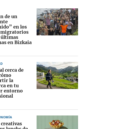
an de un
nte
nido” en los
s migratorios
 últimas
as en Bizkaia
AD
al cerca de
 cómo
tir la
ca en tu
r entorno
sional
ONOMÍA
 creativas
us lunchs de