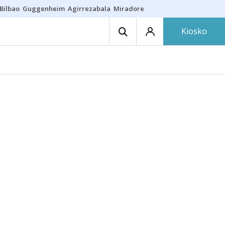
Bilbao
Guggenheim
Agirrezabala
Miradores en Bilbao
Arrese
Sequí
Kiosko