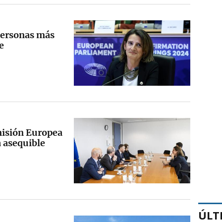
 personas más
e
misión Europea
a asequible
ÚLT