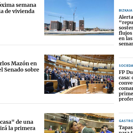
próxima semana
a de vivienda
BIZKAIA
Alert
“repu
soste
flujo
en las
seman
arlos Mazón en
SOCIED
el Senado sobre
FP Du
casa:
conver
comar
prime
profe
 casa" de una
GASTR
Tapas
irá la primera
para t