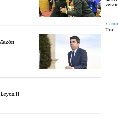
veran
ZIRRIKI
Ura
 Mazón
Leyen II