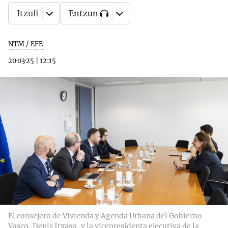
Itzuli
Entzun
NTM / EFE
20·03·25
|
12:15
El consejero de Vivienda y Agenda Urbana del Gobierno
Vasco, Denis Itxaso, y la vicepresidenta ejecutiva de la