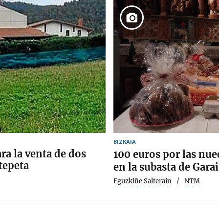
BIZKAIA
ara la venta de dos
100 euros por las nuec
tepeta
en la subasta de Garai
Eguzkiñe Salterain
NTM