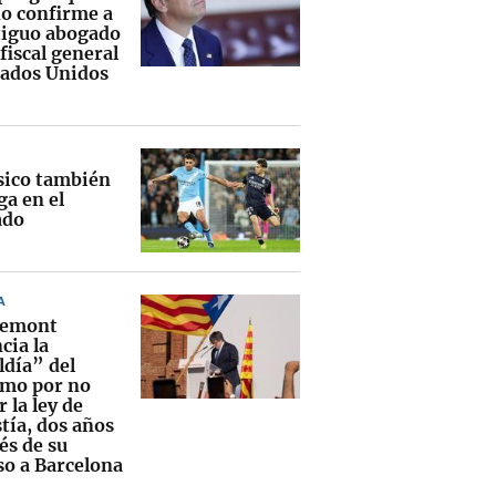
o confirme a
tiguo abogado
fiscal general
tados Unidos
ásico también
ga en el
ado
A
demont
cia la
ldía” del
mo por no
r la ley de
tía, dos años
és de su
so a Barcelona