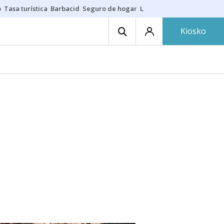
o
Tasa turística
Barbacid
Seguro de hogar
Lío Athletic-Osasuna
Mast
Kiosko