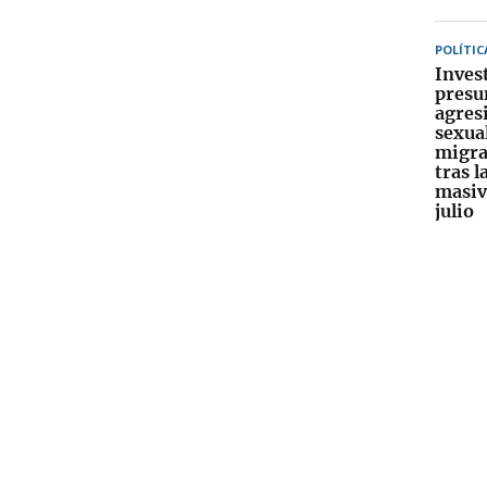
POLÍTIC
Inves
presu
agres
sexua
migra
tras l
masiv
julio