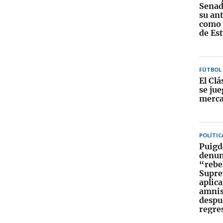
Senad
su an
como 
de Es
FÚTBOL
El Cl
se jue
merc
POLÍTIC
Puig
denun
“rebe
Supre
aplica
amnis
despu
regre