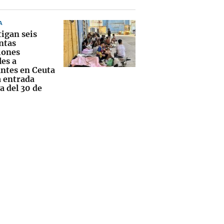
A
tigan seis
ntas
iones
les a
ntes en Ceuta
a entrada
a del 30 de