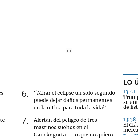
LO 
6
13:51
es
“Mirar el eclipse un solo segundo
Trump
puede dejar daños permanentes
su an
de Es
en la retina para toda la vida”
7
13:38
ete
Alertan del peligro de tres
El Clá
mastines sueltos en el
merc
Ganekogorta: "Lo que no quiero