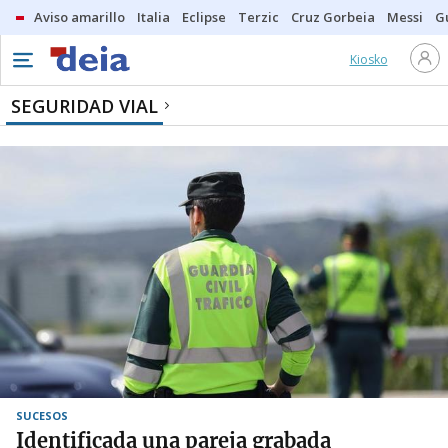
Aviso amarillo
Italia
Eclipse
Terzic
Cruz Gorbeia
Messi
G
Kiosko
SEGURIDAD VIAL
SUCESOS
Identificada una pareja grabada