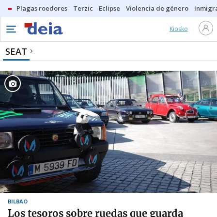
Plagas roedores
Terzic
Eclipse
Violencia de género
Inmigra
Kiosko
SEAT
BILBAO
Los tesoros sobre ruedas que guarda