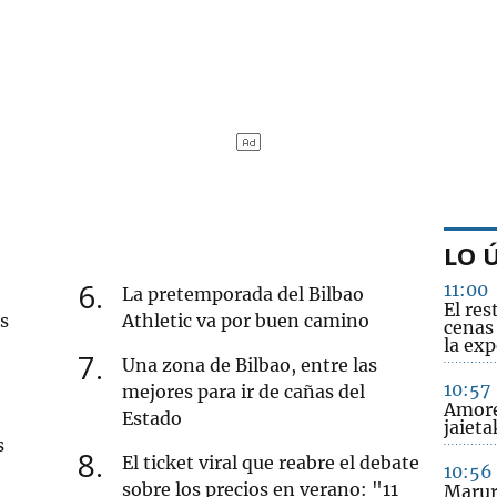
LO 
6
11:00
La pretemporada del Bilbao
El re
s
Athletic va por buen camino
cenas
la exp
7
Una zona de Bilbao, entre las
10:57
mejores para ir de cañas del
Amore
Estado
jaieta
s
8
El ticket viral que reabre el debate
10:56
sobre los precios en verano: "11
Marur