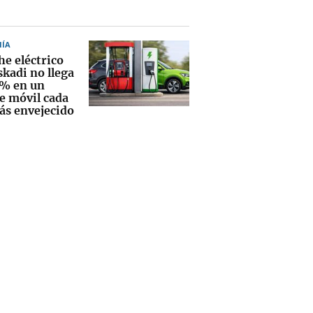
ÍA
he eléctrico
skadi no llega
1% en un
e móvil cada
ás envejecido