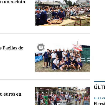
án un recinto
 Paellas de
ÚLT
0 euros en
BUZZ O
El re