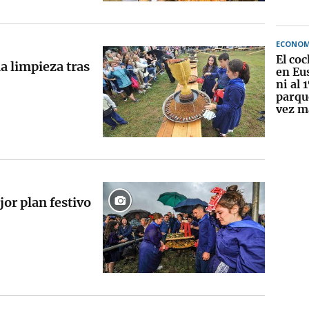
ECONOM
El coc
a limpieza tras
en Eu
ni al 
parqu
vez m
jor plan festivo