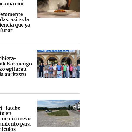
uciona con
letamente
as: así es la
iencia que ya
 furor
bieta-
nok Karmengo
ako egitarau
la aurkeztu
i-Jatabe
ta en
une un nuevo
amiento para
hículos