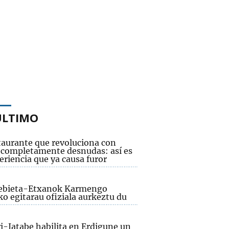
ÚLTIMO
staurante que revoluciona con
 completamente desnudas: así es
eriencia que ya causa furor
bieta-Etxanok Karmengo
ko egitarau ofiziala aurkeztu du
i-Jatabe habilita en Erdigune un