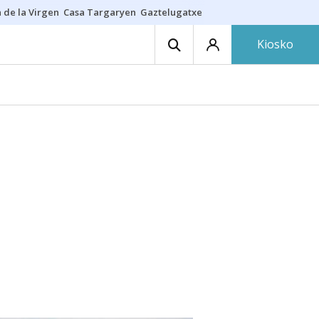
 de la Virgen
Casa Targaryen
Gaztelugatxe
Athletic
Aste Nagusia
C
Kiosko