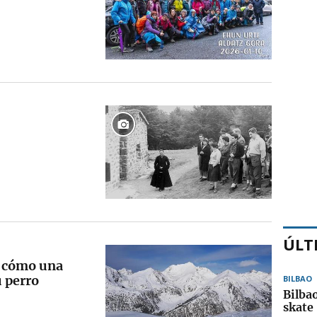
ÚLT
a cómo una
u perro
BILBAO
Bilbao
skate