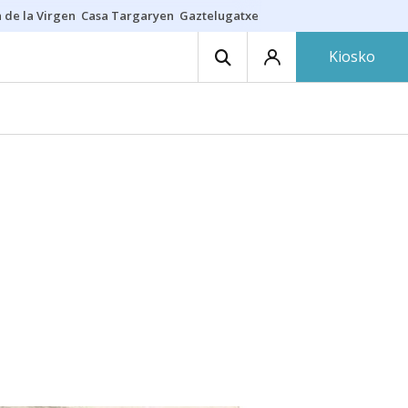
 de la Virgen
Casa Targaryen
Gaztelugatxe
Athletic
Aste Nagusia
C
Kiosko