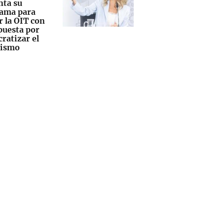
nta su
ama para
r la OIT con
puesta por
ratizar el
nismo