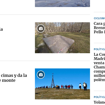
CICLISM
Cara 
Brenn
la
Pello 
POLÍTIC
La Co
Madri
venta 
Chamb
compr
 cimas y da la
millon
polém
de monte
POLÍTIC
Yolan