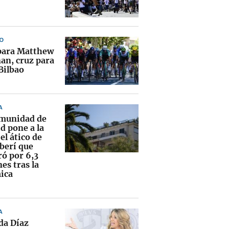
O
para Matthew
an, cruz para
Bilbao
A
munidad de
d pone a la
el ático de
erí que
ó por 6,3
es tras la
ica
A
da Díaz