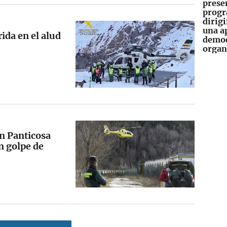
prese
progr
dirigi
una a
rida en el alud
democ
orga
en Panticosa
n golpe de