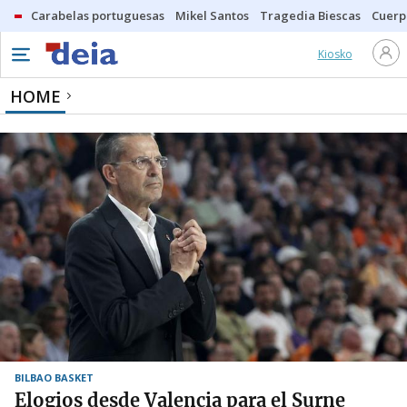
Carabelas portuguesas
Mikel Santos
Tragedia Biescas
Cuerp
Kiosko
HOME
BILBAO BASKET
Elogios desde Valencia para el Surne