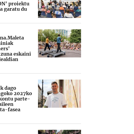
ON' proiektu
ua garatu du
na.Maleta
iniak
ers'
izuna eskaini
lealdian
ik dago
ngoko 2027ko
kontu parte-
aileen
ta-fasea