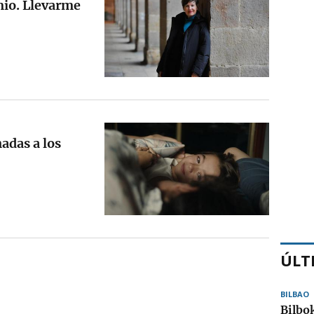
mio. Llevarme
adas a los
ÚLT
BILBAO
Bilbo