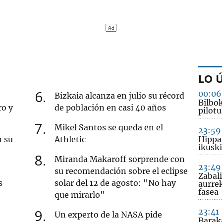
LO 
6
00:06
Bizkaia alcanza en julio su récord
Bilbo
ro y
de población en casi 40 años
pilotu
7
Mikel Santos se queda en el
23:59
n su
Athletic
Hippa
ikusk
8
Miranda Makaroff sorprende con
23:49
su recomendación sobre el eclipse
Zabal
s
solar del 12 de agosto: "No hay
aurre
fasea
que mirarlo"
9
23:41
Un experto de la NASA pide
Barak