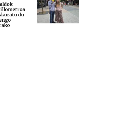
aldok
illometroa
skuratu du
engo
arako