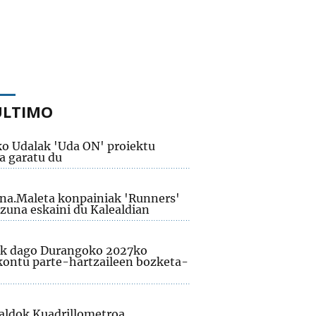
ÚLTIMO
ko Udalak 'Uda ON' proiektu
a garatu du
na.Maleta konpainiak 'Runners'
izuna eskaini du Kalealdian
ik dago Durangoko 2027ko
kontu parte-hartzaileen bozketa-
aldok Kuadrillometroa