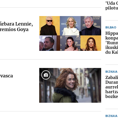
'Uda 
pilot
árbara Lennie,
BILBAO
Premios Goya
Hippa
konpa
'Runn
ikusk
du Ka
BIZKAIA
 vasca
Zabal
Dura
aurre
hartz
bozke
BIZKAIA