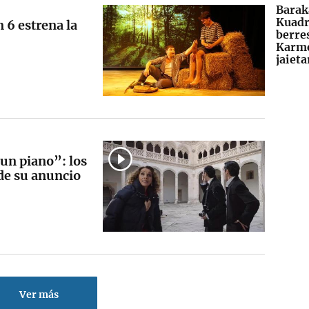
Barak
Kuadr
 6 estrena la
berre
Karm
jaiet
 un piano”: los
de su anuncio
Ver más