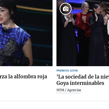
PREMIOS GOYA
rza la alfombra roja
'La sociedad de la ni
Goya interminables
NTM / Agencias