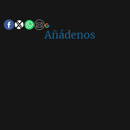
Añádenos
en
Google