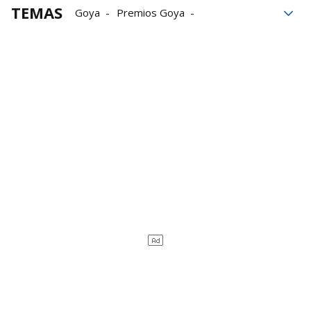
TEMAS
Goya
Premios Goya
Macarena García
Valladolid
Pedro Almodóvar
Premios Goya 2024
Goyas 2024