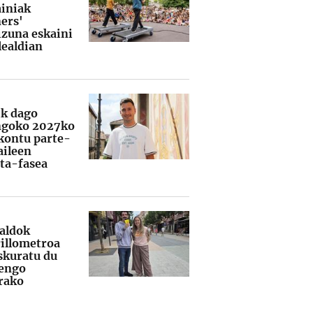
iniak
ers'
izuna eskaini
lealdian
ik dago
ngoko 2027ko
kontu parte-
aileen
ta-fasea
aldok
illometroa
skuratu du
engo
arako