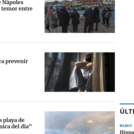
e Nápoles
a temor entre
ra prevenir
ÚLT
a playa de
ica del día"
BILBAO
Hippa