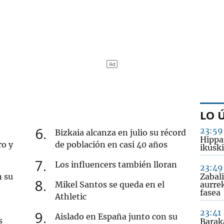
LO 
6
23:59
Bizkaia alcanza en julio su récord
Hippa
ro y
de población en casi 40 años
ikusk
7
Los influencers también lloran
23:49
n su
Zabal
8
Mikel Santos se queda en el
aurre
fasea
Athletic
23:41
9
Aislado en España junto con su
s
Barak