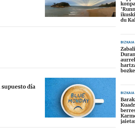
konpa
'Runn
ikusk
du Ka
BIZKAIA
Zabal
Dura
aurre
hartz
bozke
l supuesto día
BIZKAIA
Barak
Kuadr
berre
Karm
jaiet