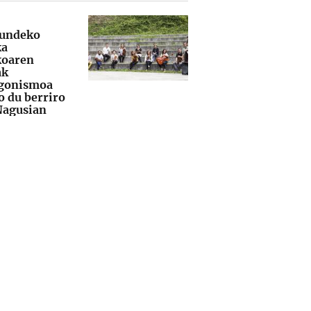
undeko
ka
koaren
ak
gonismoa
o du berriro
Nagusian