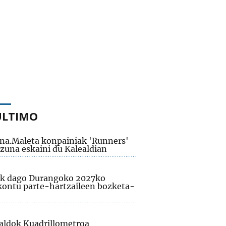
ÚLTIMO
na.Maleta konpainiak 'Runners'
izuna eskaini du Kalealdian
ik dago Durangoko 2027ko
kontu parte-hartzaileen bozketa-
aldok Kuadrillometroa