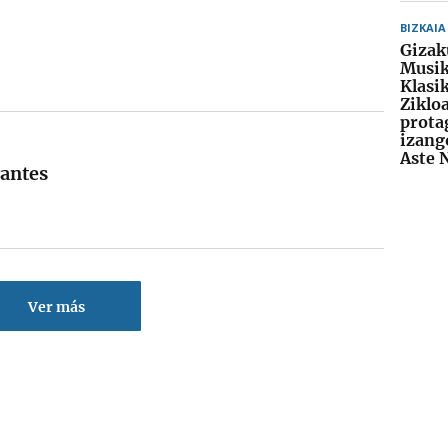
BIZKAIA
Gizak
Musi
Klasi
Ziklo
prota
izang
Aste 
rantes
Ver más