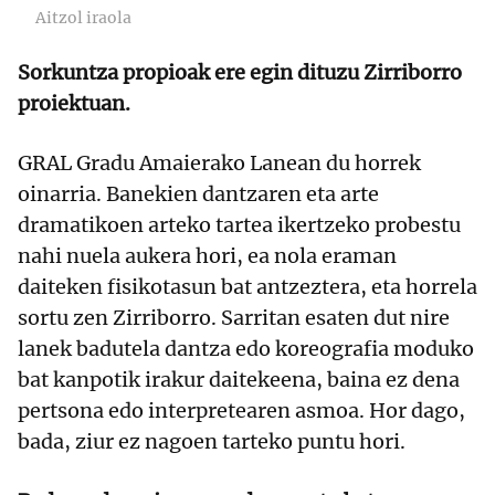
Aitzol iraola
Sorkuntza propioak ere egin dituzu Zirriborro
proiektuan.
GRAL Gradu Amaierako Lanean du horrek
oinarria. Banekien dantzaren eta arte
dramatikoen arteko tartea ikertzeko probestu
nahi nuela aukera hori, ea nola eraman
daiteken fisikotasun bat antzeztera, eta horrela
sortu zen Zirriborro. Sarritan esaten dut nire
lanek badutela dantza edo koreografia moduko
bat kanpotik irakur daitekeena, baina ez dena
pertsona edo interpretearen asmoa. Hor dago,
bada, ziur ez nagoen tarteko puntu hori.