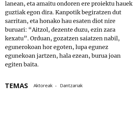
lanean, eta amaitu ondoren ere proiektu hauek
guztiak egon dira. Kanpotik begiratzen dut
sarritan, eta honako hau esaten diot nire
buruari: “Aitzol, dezente duzu, ezin zara
kexatu”. Orduan, gozatzen saiatzen nabil,
egunerokoan hor egoten, lupa egunez
egunekoan jartzen, hala ezean, burua joan
egiten baita.
TEMAS
Aktoreak
Dantzariak