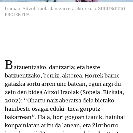
Irudian, Aitzol Iraola dantzari eta aktorea.
ZIRRIBORRO
PROIEKTUA
B
atzuentzako, dantzaria; eta beste
batzuentzako, berriz, aktorea. Horrek barne
gatazka sortu arren une batean, egun argi du
zein den bidea Aitzol Iraolak (Sopela, Bizkaia,
2002): “Ohartu naiz aberatsa dela bietako
hainbeste osagai eduki-tzea gorputz
bakarrean”. Hala, hori gogoan izanik, hainbat
konpainiatan aritu da lanean, eta Zirriborro