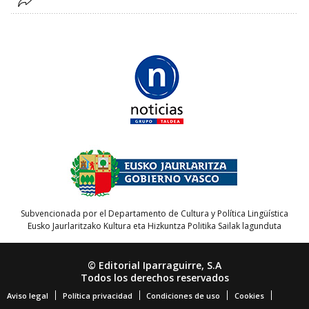
Subvencionada por el Departamento de Cultura y Política Lingüística
Eusko Jaurlaritzako Kultura eta Hizkuntza Politika Sailak lagunduta
© Editorial Iparraguirre, S.A
Todos los derechos reservados
Aviso legal
Política privacidad
Condiciones de uso
Cookies