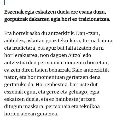
Eszenak egia eskatzen duela ere esana duzu,
gorputzak dakarren egia hori ez traizionatzea.
Eta horrek asko du antzerkitik. Dan-tzan,
adibidez, askotan goaz teknikara, forma batera
eta irudietara, eta apur bat falta izaten da ni
hori erakustea, non dagoen Aitzol edo
antzeztua den pertsonaia momentu horretan,
ea zein diren haien beharrak. Kale antzerkitik
nator, eta hor momentuan gertatzen dena
gertatuko da. Horrenbestez, bai: uste dut
eszenak egun, eta geroz eta gehiago, egia
eskatzen duela, eta ez hainbeste jartzen
ditugun maskara, pertsonaia eta teknikoa
horien atzean geratzea.