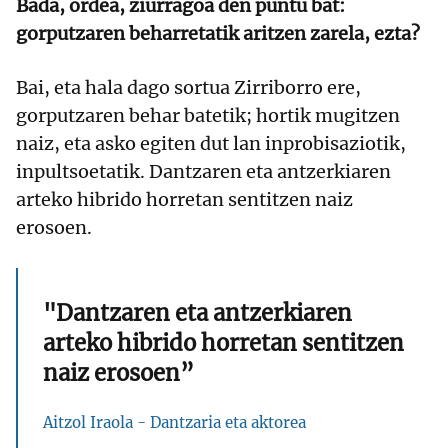
Bada, ordea, ziurragoa den puntu bat:
gorputzaren beharretatik aritzen zarela, ezta?
Bai, eta hala dago sortua Zirriborro ere,
gorputzaren behar batetik; hortik mugitzen
naiz, eta asko egiten dut lan inprobisaziotik,
inpultsoetatik. Dantzaren eta antzerkiaren
arteko hibrido horretan sentitzen naiz
erosoen.
"Dantzaren eta antzerkiaren
arteko hibrido horretan sentitzen
naiz erosoen”
Aitzol Iraola - Dantzaria eta aktorea