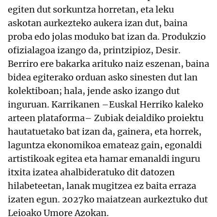
egiten dut sorkuntza horretan, eta leku
askotan aurkezteko aukera izan dut, baina
proba edo jolas moduko bat izan da. Produkzio
ofizialagoa izango da, printzipioz, Desir.
Berriro ere bakarka arituko naiz eszenan, baina
bidea egiterako orduan asko sinesten dut lan
kolektiboan; hala, jende asko izango dut
inguruan. Karrikanen –Euskal Herriko kaleko
arteen plataforma– Zubiak deialdiko proiektu
hautatuetako bat izan da, gainera, eta horrek,
laguntza ekonomikoa emateaz gain, egonaldi
artistikoak egitea eta hamar emanaldi inguru
itxita izatea ahalbideratuko dit datozen
hilabeteetan, lanak mugitzea ez baita erraza
izaten egun. 2027ko maiatzean aurkeztuko dut
Leioako Umore Azokan.