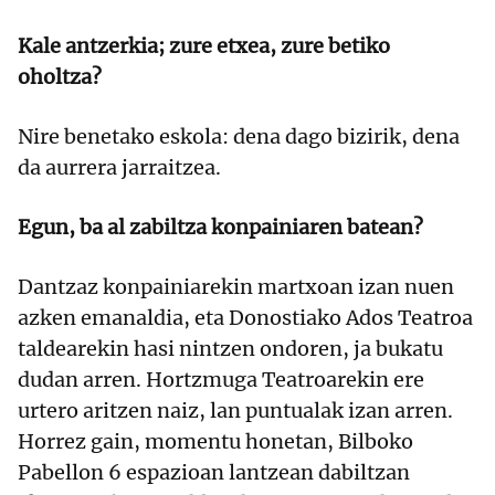
Kale antzerkia; zure etxea, zure betiko
oholtza?
Nire benetako eskola: dena dago bizirik, dena
da aurrera jarraitzea.
Egun, ba al zabiltza konpainiaren batean?
Dantzaz konpainiarekin martxoan izan nuen
azken emanaldia, eta Donostiako Ados Teatroa
taldearekin hasi nintzen ondoren, ja bukatu
dudan arren. Hortzmuga Teatroarekin ere
urtero aritzen naiz, lan puntualak izan arren.
Horrez gain, momentu honetan, Bilboko
Pabellon 6 espazioan lantzean dabiltzan