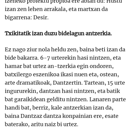
izeneko proiektu propioa ere abian du: Hustu
izan zen lehen arrakala, eta martxan da
bigarrena: Desir.
Txikitatik izan duzu bidelagun antzerkia.
Ez nago ziur nola heldu zen, baina beti izan da
bide bakarra. 6-7 urterekin hasi nintzen, eta
hamar bat urtez an-tzerkia egin ondoren,
batxilergo eszenikoa ikasi nuen eta, ostean,
arte dramatikoak, Dantzertin. Tartean, 15 urte
ingururekin, dantzan hasi nintzen, eta batik
bat garaikidean gelditu nintzen. Lanaren parte
handi bat, berriz, kale antzerkian izan da,
baina Dantzaz dantza konpainian ere, esate
baterako, aritu naiz bi urtez.