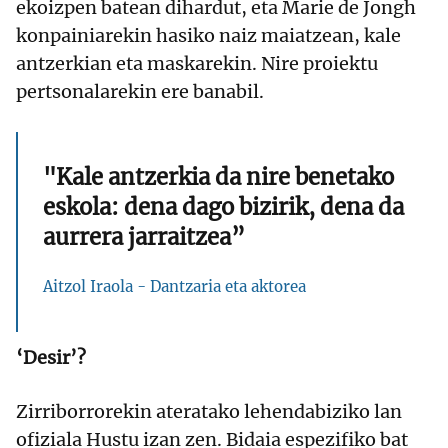
ekoizpen batean dihardut, eta Marie de Jongh
konpainiarekin hasiko naiz maiatzean, kale
antzerkian eta maskarekin. Nire proiektu
pertsonalarekin ere banabil.
"Kale antzerkia da nire benetako
eskola: dena dago bizirik, dena da
aurrera jarraitzea”
Aitzol Iraola - Dantzaria eta aktorea
‘Desir’?
Zirriborrorekin ateratako lehendabiziko lan
ofiziala Hustu izan zen. Bidaia espezifiko bat