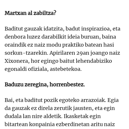
Martxan al zabiltza?
Baditut gauzak idatzita, badut inspirazioa, eta
denbora luzez darabilkit ideia buruan, baina
oraindik ez naiz modu praktiko batean hasi
sorkun-tzarekin. Apirilaren 29an joango naiz
Xixonera, hor egingo baitut lehendabiziko
egonaldi ofiziala, astebetekoa.
Baduzu zeregina, horrenbestez.
Bai, eta baditut pozik egoteko arrazoiak. Egia
da gauzak ez direla zerutik jausten, eta egin
dudala lan nire aldetik. Ikasketak egin
bitartean konpainia ezberdinetan aritu naiz