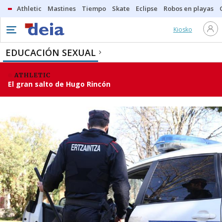
Athletic
Mastines
Tiempo
Skate
Eclipse
Robos en playas
Kiosko
EDUCACIÓN SEXUAL
ATHLETIC
El gran salto de Hugo Rincón