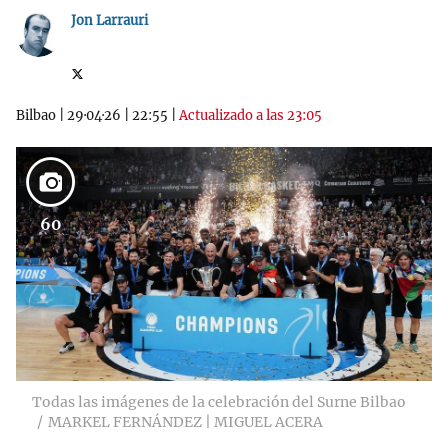
Jon Larrauri
Bilbao
|
29·04·26
|
22:55
|
Actualizado a las 23:05
60
Todas las imágenes de la celebración del Surne Bilbao
MARKEL FERNÁNDEZ | MIGUEL ACERA