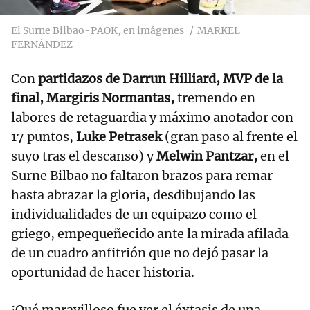
El Surne Bilbao-PAOK, en imágenes
MARKEL
FERNÁNDEZ
Con
partidazos de Darrun Hilliard, MVP de la
final, Margiris Normantas,
tremendo en
labores de retaguardia y máximo anotador con
17 puntos,
Luke Petrasek
(gran paso al frente el
suyo tras el descanso) y
Melwin Pantzar,
en el
Surne Bilbao no faltaron brazos para remar
hasta abrazar la gloria, desdibujando las
individualidades de un equipazo como el
griego, empequeñecido ante la mirada afilada
de un cuadro anfitrión que no dejó pasar la
oportunidad de hacer historia.
¡Qué maravilloso fue ver el éxtasis de una