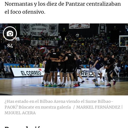
Normantas y los diez de Pantzar centralizaban
el foco ofensivo.
84
¿Has estado en el Bilbao Arena viendo el Surne Bilbao-
PAOK? Búscate en nuestra galería
MARKEL FERNÁNDEZ |
MIGUEL ACERA