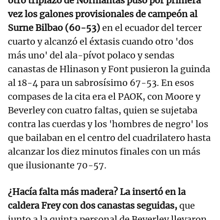
otro triplazo de Normantas puso por primera
vez los galones provisionales de campeón al
Surne Bilbao (60-53)
en el ecuador del tercer
cuarto y alcanzó el éxtasis cuando otro 'dos
más uno' del ala-pívot polaco y sendas
canastas de Hlinason y Font pusieron la guinda
al 18-4 para un sabrosísimo 67-53. En esos
compases de la cita era el PAOK, con Moore y
Beverley con cuatro faltas, quien se sujetaba
contra las cuerdas y los 'hombres de negro' los
que bailaban en el centro del cuadrilatero hasta
alcanzar los diez minutos finales con un más
que ilusionante 70-57.
¿Hacía falta más madera? La insertó en la
caldera Frey con dos canastas seguidas,
que
junto a la quinta personal de Beverley llevaron