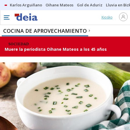
Karlos Arguiñano
Oihane Mateos
Gol de Aduriz
Lluvia en Biz
Kiosko
COCINA DE APROVECHAMIENTO
SOCIEDAD
Muere la periodista Oihane Mateos a los 45 años