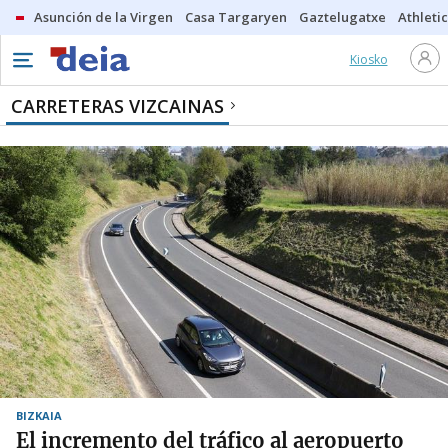
Asunción de la Virgen
Casa Targaryen
Gaztelugatxe
Athletic
Kiosko
CARRETERAS VIZCAINAS
BIZKAIA
El incremento del tráfico al aeropuerto