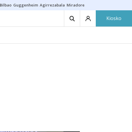
Bilbao
Guggenheim
Agirrezabala
Miradores en Bilbao
Arrese
Sequí
Kiosko