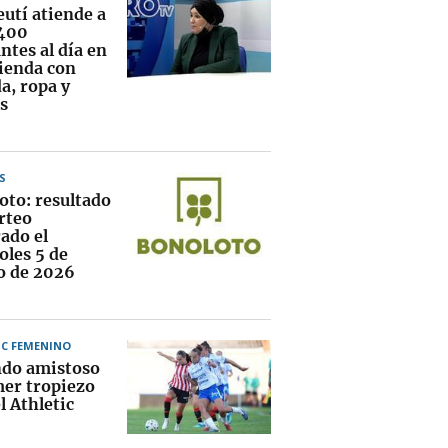
eutí atiende a
400
ntes al día en
vienda con
a, ropa y
s
S
oto: resultado
rteo
ado el
oles 5 de
o de 2026
IC FEMENINO
do amistoso
mer tropiezo
l Athletic