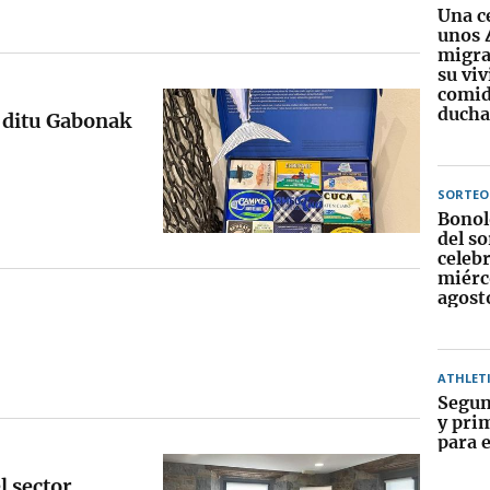
Una c
unos 
migra
su vi
comid
ducha
 ditu Gabonak
SORTEO
Bonol
del so
celebr
miérc
agost
ATHLET
Segun
y pri
para e
 sector