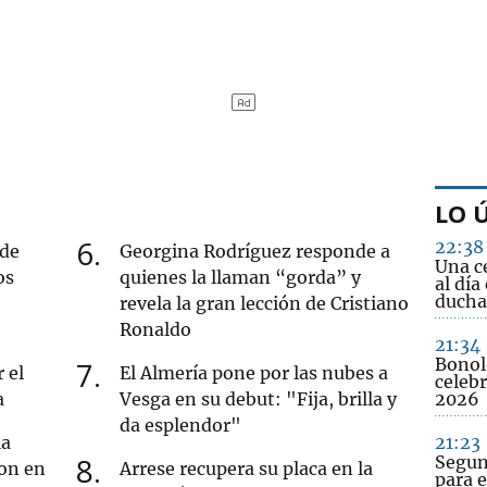
LO 
6
22:38
 de
Georgina Rodríguez responde a
Una c
os
quienes la llaman “gorda” y
al día
ducha
revela la gran lección de Cristiano
Ronaldo
21:34
Bonol
7
 el
El Almería pone por las nubes a
celebr
a
Vesga en su debut: "Fija, brilla y
2026
da esplendor"
la
21:23
8
Segun
lon en
Arrese recupera su placa en la
para e