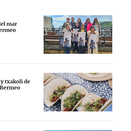
del mar
Bermeo
 y txakoli de
e Bermeo