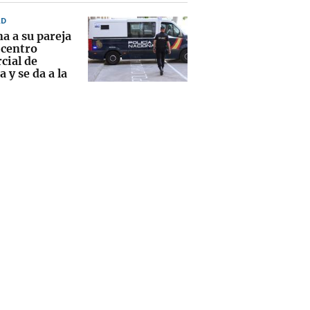
AD
a a su pareja
 centro
cial de
 y se da a la