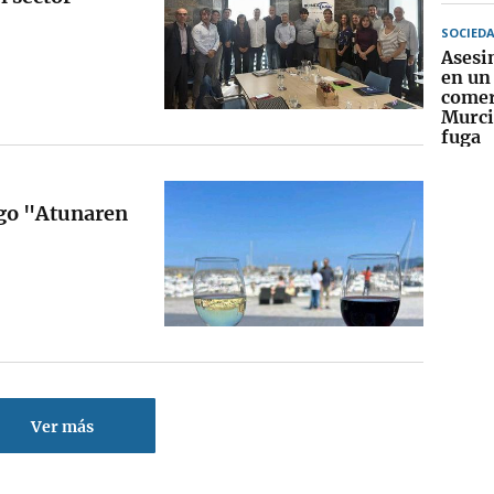
SOCIED
Asesin
en un
comer
Murcia
fuga
go "Atunaren
Ver más