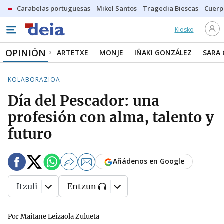
Carabelas portuguesas
Mikel Santos
Tragedia Biescas
Cuerp
Kiosko
OPINIÓN
ARTETXE
MONJE
IÑAKI GONZÁLEZ
SARA
KOLABORAZIOA
Día del Pescador: una
profesión con alma, talento y
futuro
Añádenos en Google
Itzuli
Entzun
Por Maitane Leizaola Zulueta