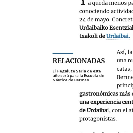
Y
a queda menos pa
conociendo actividad
24 de mayo. Concre
Urdaibaiko Esentziak
txakoli de
Urdaibai.
Así, l
RELACIONADAS
una n
catas,
El Hegaluze Saria de este
año será para la Escuela de
Bermeo
Náutica de Bermeo
princi
gastronómicas más de
una experiencia cent
de Urdaiba
i, con el 
protagonistas.