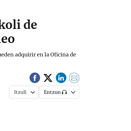
koli de
meo
ueden adquirir en la Oficina de
Itzuli
Entzun