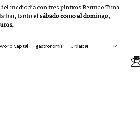
0 del mediodía con tres pintxos Bermeo Tuna
daibai, tanto el
sábado como el domingo,
euros.
orld Capital
gastronomía
Urdaibai
txakoli
Arrain Azoka