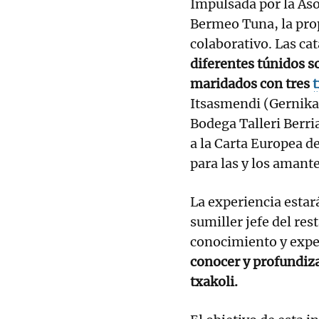
Impulsada por la As
Bermeo Tuna, la prop
colaborativo. Las ca
diferentes túnidos s
maridados con tres
t
Itsasmendi (Gernik
Bodega Talleri Berri
a la Carta Europea d
para las y los amant
La experiencia esta
sumiller jefe del re
conocimiento y exper
conocer y profundiza
txakoli.