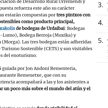
ociación de Desarrollo Rural Urremendi y
3
uesta refuerza este año su carácter
tas estarán compuestas por
tres pintxos con
4
ostenibles como producto principal,
xakolis
de bodegas de Urdaibai
: Bodegas
a-Lumo), Bodega Berroja (Muxika) y
5
a (Morga). Las tres bodegas están adheridas
e Turismo Sostenible (CETS) y son visitables
es del enoturismo.
rá guiada por Jon Andoni Rementeria,
staurante Remenetxe, que con su
iencia acompañará a las y los asistentes a
r un poco más sobre el mundo del atún y el