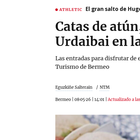
El gran salto de Hug
ATHLETIC
Catas de atún,
Urdaibai en l
Las entradas para disfrutar de 
Turismo de Bermeo
Eguzkiñe Salterain
NTM
Bermeo
|
08·05·26
|
14:01
|
Actualizado a la