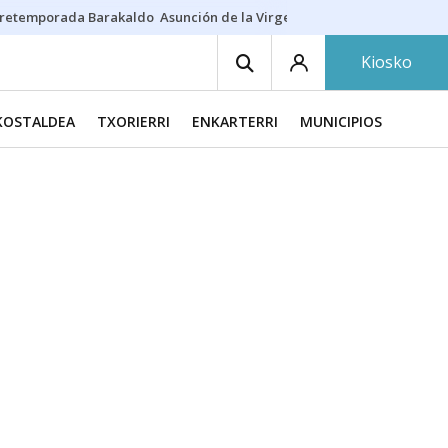
retemporada Barakaldo
Asunción de la Virgen
Casa Targaryen
Gazt
Kiosko
KOSTALDEA
TXORIERRI
ENKARTERRI
MUNICIPIOS