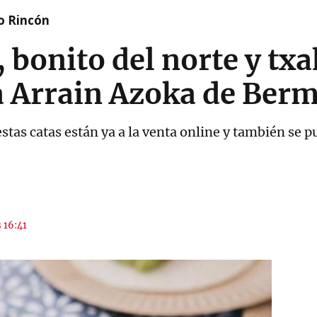
o Rincón
 bonito del norte y txa
a Arrain Azoka de Ber
estas catas están ya a la venta online y también se p
s 16:41