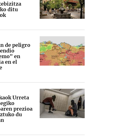
xebizitza
iko ditu
iok
n de peligro
cendio
emo" en
a en el
e
kaok Urreta
degiko
aren prezioa
ztuko du
an