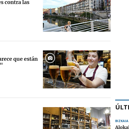
s contra las
arece que están
o"
ÚLT
BIZKAIA
Aloka