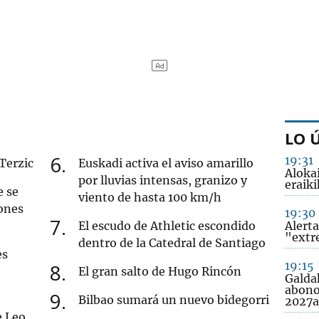
LO 
6
19:31
 Terzic
Euskadi activa el aviso amarillo
Alokai
por lluvias intensas, granizo y
eraiki
e se
viento de hasta 100 km/h
ones
19:30
7
El escudo de Athletic escondido
Alerta
"extr
dentro de la Catedral de Santiago
es
19:15
8
El gran salto de Hugo Rincón
Galda
abono
9
Bilbao sumará un nuevo bidegorri
2027
e Leo