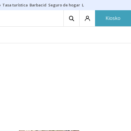
o
Tasa turística
Barbacid
Seguro de hogar
Lío Athletic-Osasuna
Mast
Kiosko