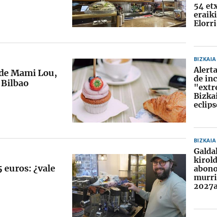
54 et
eraik
Elorr
BIZKAIA
Alerta
o de Mami Lou,
de in
 Bilbao
"extr
Bizkai
eclips
BIZKAIA
Galda
kirol
5 euros: ¿vale
abono
murri
2027