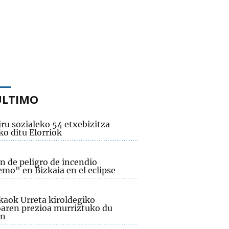
ÚLTIMO
ru sozialeko 54 etxebizitza
ko ditu Elorriok
n de peligro de incendio
emo" en Bizkaia en el eclipse
kaok Urreta kiroldegiko
aren prezioa murriztuko du
an