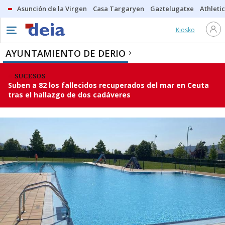
Asunción de la Virgen
Casa Targaryen
Gaztelugatxe
Athletic
Kiosko
AYUNTAMIENTO DE DERIO
SUCESOS
Suben a 82 los fallecidos recuperados del mar en Ceuta
tras el hallazgo de dos cadáveres