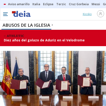
Aviso amarillo
Italia
Eclipse
Terzic
Cruz Gorbeia
Messi
G
Kiosko
ABUSOS DE LA IGLESIA
ATHLETIC
Diez años del golazo de Aduriz en el Velodrome