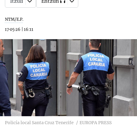
Itzuli
Entzun
NTM/E.P.
17·05·26
|
16:11
Policía local Santa Cruz Tenerife
EUROPA PRESS