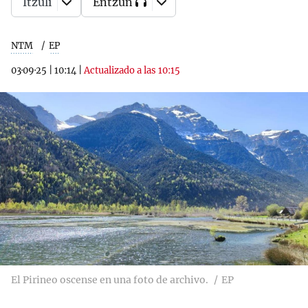
Itzuli
Entzun
NTM
EP
03·09·25
|
10:14
|
Actualizado a las 10:15
El Pirineo oscense en una foto de archivo.
EP