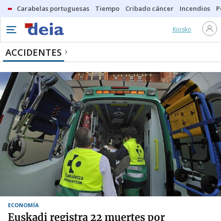
Carabelas portuguesas
Tiempo
Cribado cáncer
Incendios
P
Kiosko
ACCIDENTES
ECONOMÍA
Euskadi registra 22 muertes por