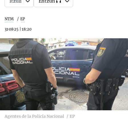
Itzuli
Entzun
NTM
EP
31·08·25
|
18:20
Agentes de la Policía Nacional
EP