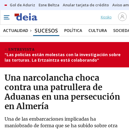
Gol de Aduriz
Esne Beltza
Anular tarjeta de crédito
Aviso am
Kiosko
SUCESOS
ACTUALIDAD
POLÍTICA
CULTURA
SOCIED
ENTREVISTA
"Las policías están molestas con la investigación sobre
las torturas. La Ertzaintza está colaborando"
Una narcolancha choca
contra una patrullera de
Aduanas en una persecución
en Almería
Una de las embarcaciones implicadas ha
maniobrado de forma que se ha subido sobre otra