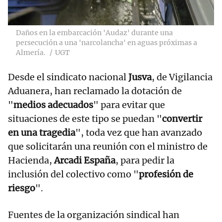
Daños en la embarcación 'Audaz' durante una
persecución a una 'narcolancha' en aguas próximas a
Almería.
UGT
Desde el sindicato nacional
Jusva
, de Vigilancia
Aduanera, han reclamado la dotación de
"
medios adecuados
" para evitar que
situaciones de este tipo se puedan "
convertir
en una tragedia
", toda vez que han avanzado
que solicitarán una reunión con el ministro de
Hacienda,
Arcadi España
, para pedir la
inclusión del colectivo como "
profesión de
riesgo
".
Fuentes de la organización sindical han