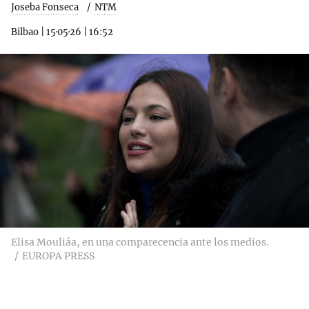
Joseba Fonseca
NTM
Bilbao
|
15·05·26
|
16:52
Elisa Mouliáa, en una comparecencia ante los medios.
EUROPA PRESS