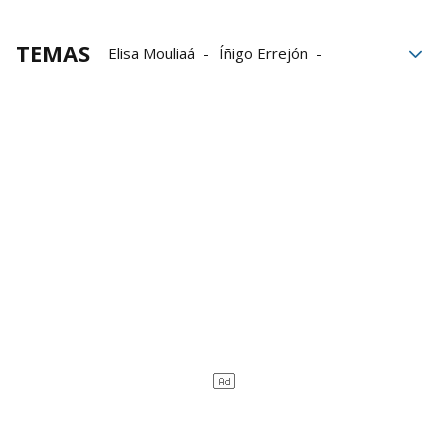
TEMAS
Elisa Mouliaá
Íñigo Errejón
Agresión sexual
juicio
detenciones