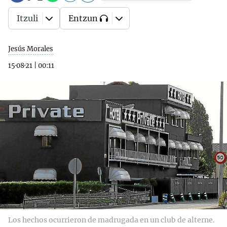
Itzuli
Entzun
Jesús Morales
15·08·21
|
00:11
Los hechos ocurrieron de madrugada en un club de alterne.