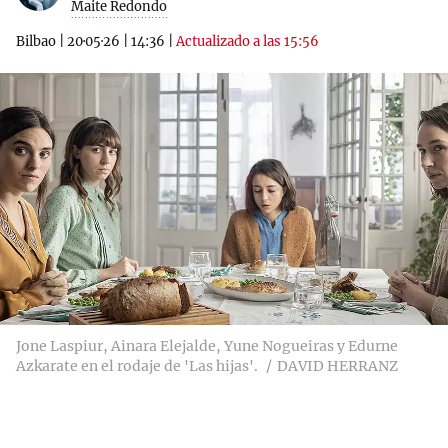
Maite Redondo
Bilbao
|
20·05·26
|
14:36
|
Actualizado a las 15:56
Jone Laspiur, Ainara Elejalde, Yune Nogueiras y Edurne
Azkarate en el rodaje de 'Las hijas'.
DAVID HERRANZ