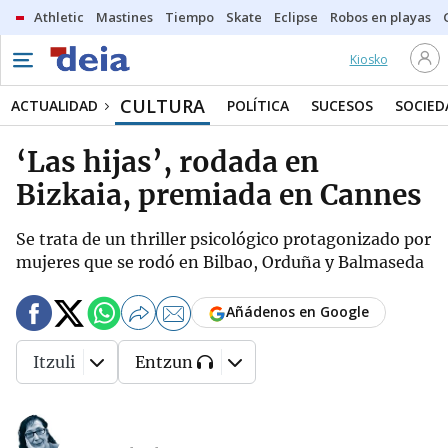
Athletic
Mastines
Tiempo
Skate
Eclipse
Robos en playas
Kiosko
CULTURA
ACTUALIDAD
POLÍTICA
SUCESOS
SOCIED
‘Las hijas’, rodada en
Bizkaia, premiada en Cannes
Se trata de un thriller psicológico protagonizado por
mujeres que se rodó en Bilbao, Orduña y Balmaseda
Añádenos en Google
Itzuli
Entzun