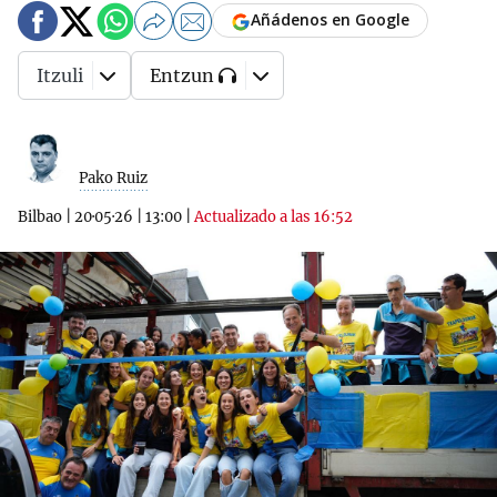
Añádenos en Google
Itzuli
Entzun
Pako Ruiz
Bilbao
|
20·05·26
|
13:00
|
Actualizado a las 16:52